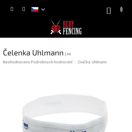
Přejít
NÁKUP
na
obsah
KOŠÍK
Čelenka Uhlmann
144
Průměrné
Neohodnoceno
Podrobnosti hodnocení
Značka:
Uhlmann
hodnocení
produktu
je
0,0
z
5
hvězdiček.