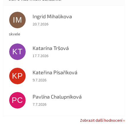
Ingrid Mihalikova
IM
Hodnocení obchodu je 5 z 5 hvězdiček.
20.7.2026
skvele
Katarína Tršová
KT
Hodnocení obchodu je 5 z 5 hvězdiček.
17.7.2026
Kateřina Písaříková
KP
Hodnocení obchodu je 5 z 5 hvězdiček.
9.7.2026
Pavlína Chalupníková
PC
Hodnocení obchodu je 5 z 5 hvězdiček.
7.7.2026
Zobrazit další hodnocení