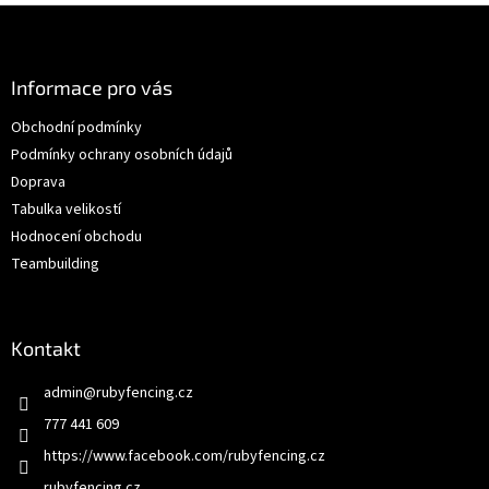
Z
á
p
a
Informace pro vás
t
Obchodní podmínky
í
Podmínky ochrany osobních údajů
Doprava
Tabulka velikostí
Hodnocení obchodu
Teambuilding
Kontakt
admin
@
rubyfencing.cz
777 441 609
https://www.facebook.com/rubyfencing.cz
rubyfencing.cz