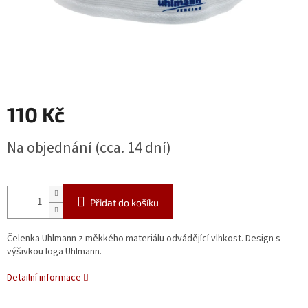
110 Kč
Měrná
Na objednání (cca. 14 dní)
cena:
Přidat do košíku
Čelenka Uhlmann z měkkého materiálu odvádějící vlhkost. Design s
výšivkou loga Uhlmann.
Detailní informace