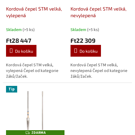
o
d
Kordová čepel STM velká,
Kordová čepel STM velká,
u
vylepená
nevylepená
k
t
Skladem
(>5 ks)
Skladem
(>5 ks)
ů
Ft28 447
Ft22 309
Do košíku
Do košíku
Kordová čepel STM velká,
Kordová čepel STM velká,
vylepená Čepel od kategorie
nevylepená Čepel od kategorie
žáků/žaček.
žáků/žaček.
Tip
ZDARMA
Z