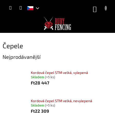
Přejít
NÁKUP
na
obsah
KOŠÍK
Čepele
Nejprodávanější
Kordová čepel STM velká, vylepená
Skladem
(>5 ks)
Ft28 447
Kordová čepel STM velká, nevylepená
Skladem
(>5 ks)
Ft22 309