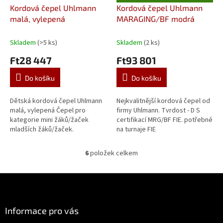
D
Kordová čepel Uhlmann
Kordová čepel Uhlmann
A
malá, vylepená
MARAGING/BF modrá
R
M
A
Skladem
(>5 ks)
Skladem
(2 ks)
Ft28 447
Ft93 801
Do košíku
Do košíku
Dětská kordová čepel Uhlmann
Nejkvalitnější kordová čepel od
malá, vylepená Čepel pro
firmy Uhlmann. Tvrdost - D S
kategorie mini žáků/žaček
certifikací MRG/BF FIE. potřebné
mladších žáků/žaček.
na turnaje FIE
6
položek celkem
O
v
l
Z
á
á
d
p
a
a
Informace pro vás
c
t