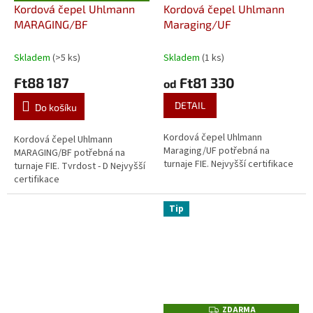
D
Kordová čepel Uhlmann
Kordová čepel Uhlmann
A
MARAGING/BF
Maraging/UF
R
M
A
Skladem
(>5 ks)
Skladem
(1 ks)
Ft88 187
Ft81 330
od
DETAIL
Do košíku
Kordová čepel Uhlmann
Kordová čepel Uhlmann
Maraging/UF potřebná na
MARAGING/BF potřebná na
turnaje FIE. Nejvyšší certifikace
turnaje FIE. Tvrdost - D Nejvyšší
certifikace
Tip
ZDARMA
Z