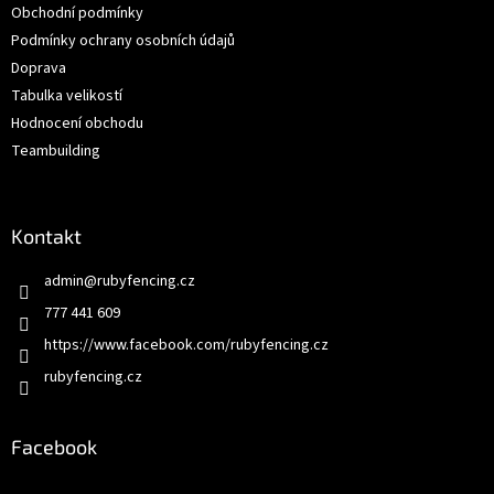
í
Obchodní podmínky
í
p
Podmínky ochrany osobních údajů
r
v
Doprava
k
Tabulka velikostí
y
Hodnocení obchodu
v
ý
Teambuilding
p
i
s
u
Kontakt
admin
@
rubyfencing.cz
777 441 609
https://www.facebook.com/rubyfencing.cz
rubyfencing.cz
Facebook