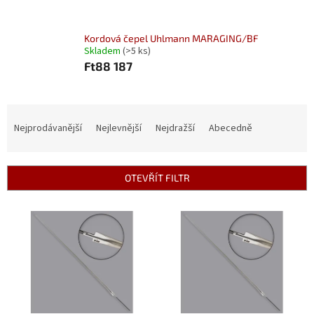
Kordová čepel Uhlmann MARAGING/BF
Skladem
(>5 ks)
Ft88 187
Ř
a
Nejprodávanější
Nejlevnější
Nejdražší
Abecedně
z
e
n
OTEVŘÍT FILTR
í
p
V
r
ý
o
p
d
i
u
s
k
p
t
r
ů