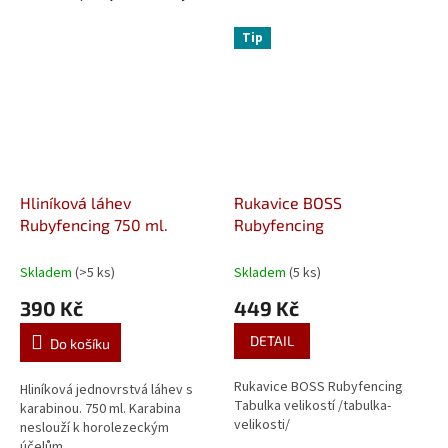
Tip
Hliníková láhev
Rukavice BOSS
Rubyfencing 750 ml.
Rubyfencing
Skladem
(>5 ks)
Skladem
(5 ks)
390 Kč
449 Kč
DETAIL
Do košíku
Rukavice BOSS Rubyfencing
Hliníková jednovrstvá láhev s
Tabulka velikostí /tabulka-
karabinou. 750 ml. Karabina
velikosti/
neslouží k horolezeckým
účelům