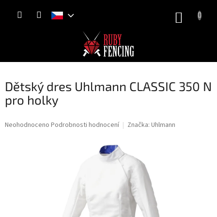
Přejít
NÁKUP
na
obsah
KOŠÍK
Dětský dres Uhlmann CLASSIC 350 N
pro holky
Průměrné
Neohodnoceno
Podrobnosti hodnocení
Značka:
Uhlmann
hodnocení
produktu
je
0,0
z
5
hvězdiček.