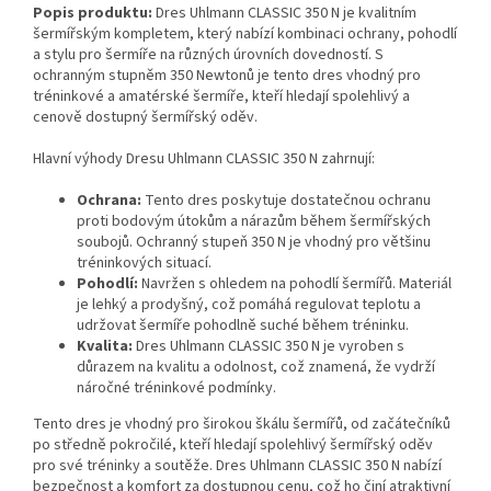
Popis produktu:
Dres Uhlmann CLASSIC 350 N je kvalitním
šermířským kompletem, který nabízí kombinaci ochrany, pohodlí
a stylu pro šermíře na různých úrovních dovedností. S
ochranným stupněm 350 Newtonů je tento dres vhodný pro
tréninkové a amatérské šermíře, kteří hledají spolehlivý a
cenově dostupný šermířský oděv.
Hlavní výhody Dresu Uhlmann CLASSIC 350 N zahrnují:
Ochrana:
Tento dres poskytuje dostatečnou ochranu
proti bodovým útokům a nárazům během šermířských
soubojů. Ochranný stupeň 350 N je vhodný pro většinu
tréninkových situací.
Pohodlí:
Navržen s ohledem na pohodlí šermířů. Materiál
je lehký a prodyšný, což pomáhá regulovat teplotu a
udržovat šermíře pohodlně suché během tréninku.
Kvalita:
Dres Uhlmann CLASSIC 350 N je vyroben s
důrazem na kvalitu a odolnost, což znamená, že vydrží
náročné tréninkové podmínky.
Tento dres je vhodný pro širokou škálu šermířů, od začátečníků
po středně pokročilé, kteří hledají spolehlivý šermířský oděv
pro své tréninky a soutěže. Dres Uhlmann CLASSIC 350 N nabízí
bezpečnost a komfort za dostupnou cenu, což ho činí atraktivní