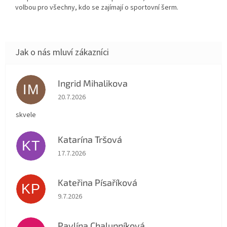
volbou pro všechny, kdo se zajímají o sportovní šerm.
Ingrid Mihalikova
IM
Hodnocení obchodu je 5 z 5 hvězdiček.
20.7.2026
skvele
Katarína Tršová
KT
Hodnocení obchodu je 5 z 5 hvězdiček.
17.7.2026
Kateřina Písaříková
KP
Hodnocení obchodu je 5 z 5 hvězdiček.
9.7.2026
Pavlína Chalupníková