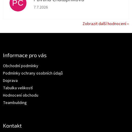
PC
Hodnocení obchodu je 5 z 5 hvězdiček.
7.7.2026
Zobrazit další hodnocení
Z
á
p
a
Informace pro vás
t
Obchodní podmínky
í
Podmínky ochrany osobních údajů
Doprava
Tabulka velikostí
Hodnocení obchodu
Teambuilding
Kontakt