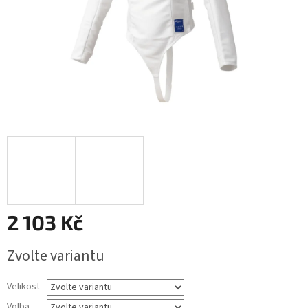
2 103 Kč
Měrná
Zvolte variantu
cena:
Velikost
Volba