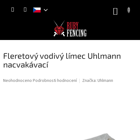
Přejít
NÁKUP
na
obsah
KOŠÍK
Fleretový vodivý límec Uhlmann
nacvakávací
Průměrné
Neohodnoceno
Podrobnosti hodnocení
Značka:
Uhlmann
hodnocení
produktu
je
0,0
z
5
hvězdiček.