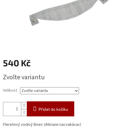
540 Kč
Měrná
Zvolte variantu
cena:
Velikost
Přidat do košíku
Fleretový vodivý límec Uhlmann nacvakávací