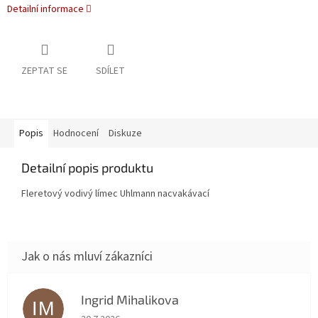
Detailní informace
ZEPTAT SE
SDÍLET
Popis
Hodnocení
Diskuze
Detailní popis produktu
Fleretový vodivý límec Uhlmann nacvakávací
Ingrid Mihalikova
IM
Hodnocení obchodu je 5 z 5 hvězdiček.