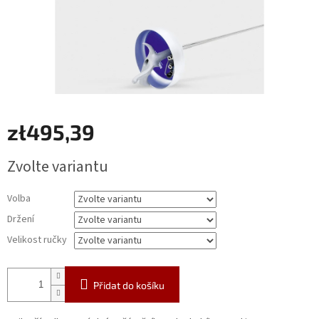
zł495,39
Měrná
Zvolte variantu
cena:
Volba
Držení
Velikost ručky
Přidat do košíku