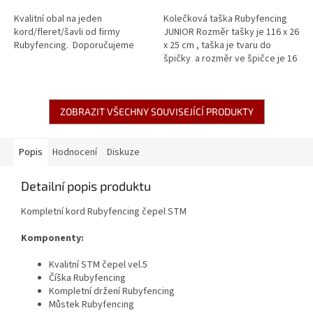
Kvalitní obal na jeden
Kolečková taška Rubyfencing
kord/fleret/šavli od firmy
JUNIOR Rozměr tašky je 116 x 26
Rubyfencing. Doporučujeme
x 25 cm , taška je tvaru do
špičky a rozměr ve špičce je 16
x 11 cm . Nové vylepšená super
tichá kolečka s...
ZOBRAZIT VŠECHNY SOUVISEJÍCÍ PRODUKTY
Popis
Hodnocení
Diskuze
Detailní popis produktu
Kompletní kord Rubyfencing čepel STM
Komponenty:
Kvalitní STM čepel vel.5
Číška Rubyfencing
Kompletní držení Rubyfencing
Můstek Rubyfencing