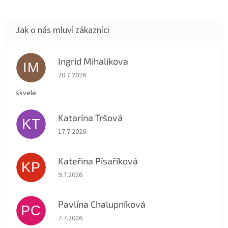
Ingrid Mihalikova
IM
Hodnocení obchodu je 5 z 5 hvězdiček.
20.7.2026
skvele
Katarína Tršová
KT
Hodnocení obchodu je 5 z 5 hvězdiček.
17.7.2026
Kateřina Písaříková
KP
Hodnocení obchodu je 5 z 5 hvězdiček.
9.7.2026
Pavlína Chalupníková
PC
Hodnocení obchodu je 5 z 5 hvězdiček.
7.7.2026