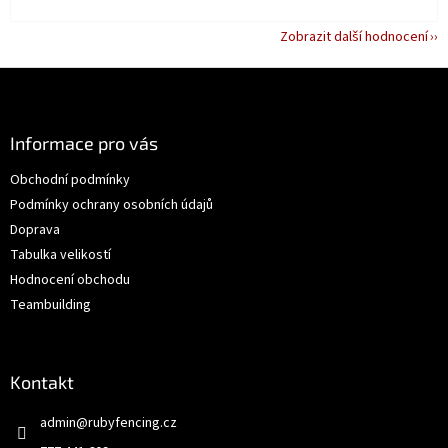
Zobrazit další hodnocení
Z
á
p
a
Informace pro vás
t
Obchodní podmínky
í
Podmínky ochrany osobních údajů
Doprava
Tabulka velikostí
Hodnocení obchodu
Teambuilding
Kontakt
admin
@
rubyfencing.cz