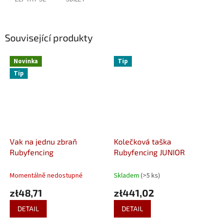
Související produkty
Novinka
Tip
Tip
Vak na jednu zbraň
Kolečková taška
Rubyfencing
Rubyfencing JUNIOR
Momentálně nedostupné
Skladem
(>5 ks)
zł48,71
zł441,02
DETAIL
DETAIL