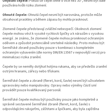
Ohýbání čepele:
Pokud se čepel ohne o více než 30°, nesmí být dále
používána kvůli riziku zlomení.
Ohnuté čepele:
Ohnutá čepel nesmí být narovnána, protože může
obsahovat praskliny a během zápasu by mohla prasknout.
Zlomené čepele představují zvláštní nebezpečí. Okolnosti zlomení
čepele mohou vést k vysoké rychlosti špičky a k nárazům s vysokou
energií. Je známo, že zlomené čepele mohou proniknout ochranným
oděvem a způsobit potenciálně smrtelné následky. Proto mohou být
šermířské zbraně používány pouze v kombinaci s kompletním
ochranným vybavením (dle normy DIN/EN 13567 v nejnovější verzi) pro
minimalizaci rizika zranění.
Čepele by se neměly dotýkat holýma rukama, aby se předešlo zranění
ostrými hranami, zářezy nebo třískami.
Šermířské čepele a zbraně (fleret, kord, šavle) nesmí být uživatelem
upravovány nebo manipulovány. Opravy nebo výměny částí smí
provádět pouze kvalifikovaný personál.
Šermířské čepele mohou být používány pouze jako kompletně a
správně sestavené šermířské zbraně (fleret, kord, šavle) s
odpovídajícími rukojeťmi, záštitami a špičkami, aby byla zajištěna