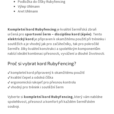
Podložka do číšky Rubyfencing
Výlep Uhlmann
Aret Uhlmann
Kompletní kord Rubyfencing
je kvalitní šermířská zbraň
určená pro
sportovní šerm – disciplínu kord (épée)
. Tento
elektrický kord
je připraven k okamžitému použití při tréninku i
soutěžích a je vhodný jak pro začátečníky, tak pro pokročilé
šermíře. Díky kvalitní konstrukci a spolehlivým komponentům
nabízí ideální kombinaci přesnosti, vyvážení a dlouhé životnosti.
Proč si vybrat kord RubyFencing?
✔ kompletní kord připravený k okamžitému použití
✔ kvalitní čepel a odolná číška
✔ ergonomická rukojeť pro přesnou kontrolu
✔ vhodný pro trénink i soutěžní šerm
Vyberte si
kompletní kord RubyFencing
, který vám nabídne
spolehlivost, přesnost a komfort při každém šermířském
souboji.