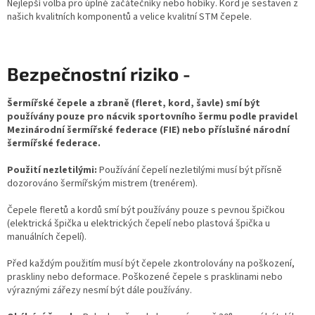
Nejlepší volba pro úplné začátečníky nebo hobíky. Kord je sestaven z
našich kvalitních komponentů a velice kvalitní STM čepele.
Bezpečnostní riziko -
Šermířské čepele a zbraně (fleret, kord, šavle) smí být
používány pouze pro nácvik sportovního šermu podle pravidel
Mezinárodní šermířské federace (FIE) nebo příslušné národní
šermířské federace.
Použití nezletilými:
Používání čepelí nezletilými musí být přísně
dozorováno šermířským mistrem (trenérem).
Čepele fleretů a kordů smí být používány pouze s pevnou špičkou
(elektrická špička u elektrických čepelí nebo plastová špička u
manuálních čepelí).
Před každým použitím musí být čepele zkontrolovány na poškození,
praskliny nebo deformace. Poškozené čepele s prasklinami nebo
výraznými zářezy nesmí být dále používány.