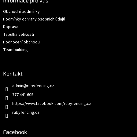
a
Informace pro vás
t
Obchodní podmínky
í
Podmínky ochrany osobních údajů
Doprava
Tabulka velikostí
Hodnocení obchodu
Teambuilding
Kontakt
admin
@
rubyfencing.cz
777 441 609
https://www.facebook.com/rubyfencing.cz
rubyfencing.cz
Facebook