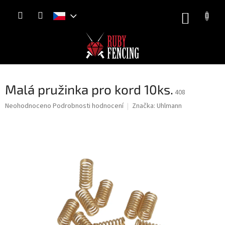
Přejít
NÁKUP
na
obsah
KOŠÍK
Malá pružinka pro kord 10ks.
408
Průměrné
Neohodnoceno
Podrobnosti hodnocení
Značka:
Uhlmann
hodnocení
produktu
je
0,0
z
5
hvězdiček.