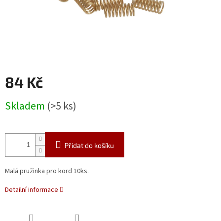
84 Kč
Měrná
Skladem
(>5 ks)
cena:
Přidat do košíku
Malá pružinka pro kord 10ks.
Detailní informace