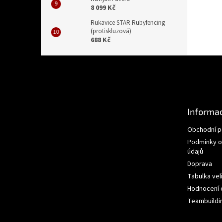
8 099 Kč
Rukavice STAR Rubyfencing
(protiskluzová)
688 Kč
Z
á
p
a
t
Informac
í
Obchodní 
Podmínky o
údajů
Doprava
Tabulka vel
Hodnocení
Teambuildi