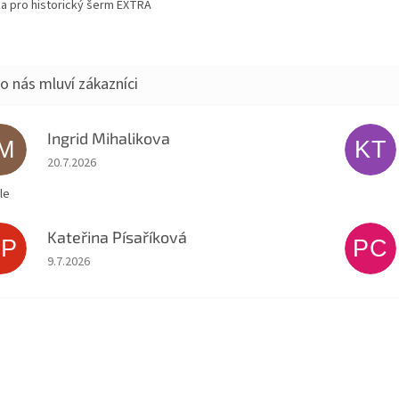
a pro historický šerm EXTRA
Ingrid Mihalikova
IM
KT
Hodnocení obchodu je 5 z 5 hvězdiček.
20.7.2026
le
Kateřina Písaříková
KP
PC
Hodnocení obchodu je 5 z 5 hvězdiček.
9.7.2026