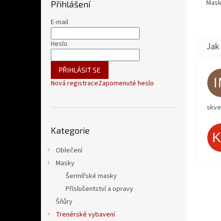
Mask
Přihlášení
E-mail
Heslo
PŘIHLÁSIT SE
Nová registrace
Zapomenuté heslo
skve
Přeskočit
Kategorie
kategorie
Oblečení
Masky
Šermířské masky
Příslušentství a opravy
Šňůry
Trenérské vybavení