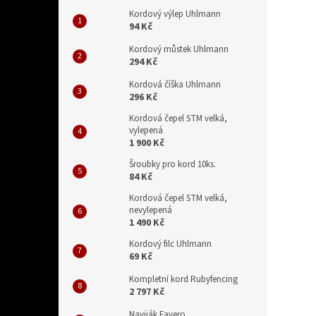
Kordový výlep Uhlmann
94 Kč
Kordový můstek Uhlmann
294 Kč
Kordová číška Uhlmann
296 Kč
Kordová čepel STM velká,
vylepená
1 900 Kč
Šroubky pro kord 10ks.
84 Kč
Kordová čepel STM velká,
nevylepená
1 490 Kč
Kordový filc Uhlmann
69 Kč
Kompletní kord Rubyfencing
2 797 Kč
Naviják Favero