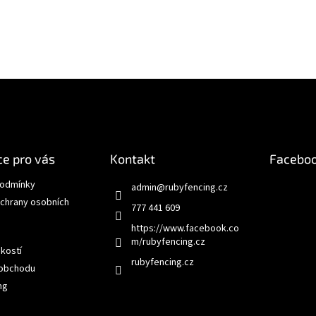
e pro vás
Kontakt
Facebo
podmínky
admin
@
rubyfencing.cz
chrany osobních
777 441 609
https://www.facebook.co
m/rubyfencing.cz
ikostí
rubyfencing.cz
 obchodu
ng