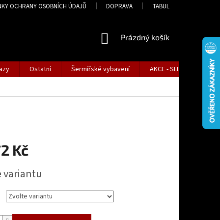
NKY OCHRANY OSOBNÍCH ÚDAJŮ
DOPRAVA
TABULKA VELIKOSTÍ
NÁKUPNÍ
Prázdný košík
KOŠÍK
azy
Ostatní
Šermířské vybavení
AKCE - SLEVY
Tabu
72 Kč
e variantu