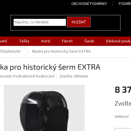
OBCHODNÍ PODMÍNKY
PODMÍ
HLEDAT
vení
Tašky
Kord
Fleret
Šavle
Dárkové pouk
říslušenství
Maska pro historický šerm EXTRA
ka pro historický šerm EXTRA
né
noceno
Podrobnosti hodnocení
Značka:
Uhlmann
ní
8 3
u
Měrná
Zvolt
cena:
ek.
Velikost