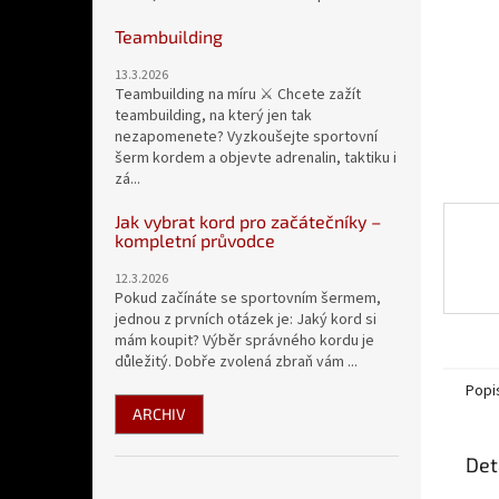
n
e
Teambuilding
l
13.3.2026
Teambuilding na míru ⚔️ Chcete zažít
teambuilding, na který jen tak
nezapomenete? Vyzkoušejte sportovní
šerm kordem a objevte adrenalin, taktiku i
zá...
Jak vybrat kord pro začátečníky –
kompletní průvodce
12.3.2026
Pokud začínáte se sportovním šermem,
jednou z prvních otázek je: Jaký kord si
mám koupit? Výběr správného kordu je
důležitý. Dobře zvolená zbraň vám ...
Popi
ARCHIV
Det