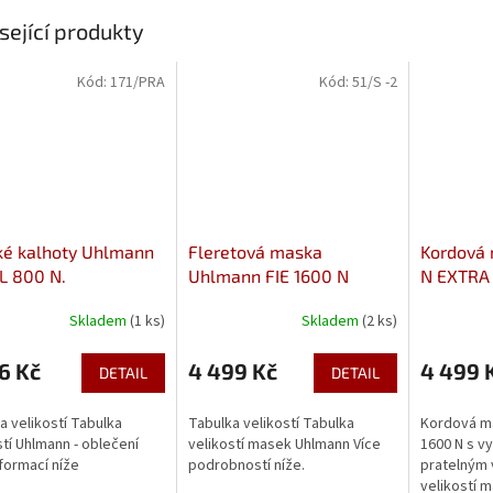
sející produkty
Kód:
171/PRA
Kód:
51/S -2
ké kalhoty Uhlmann
Fleretová maska
Kordová 
L 800 N.
Uhlmann FIE 1600 N
N EXTRA
Skladem
(1 ks)
Skladem
(2 ks)
6 Kč
4 499 Kč
4 499 
DETAIL
DETAIL
a velikostí Tabulka
Tabulka velikostí Tabulka
Kordová ma
stí Uhlmann - oblečení
velikostí masek Uhlmann Více
1600 N s v
nformací níže
podrobností níže.
pratelným 
velikostí 