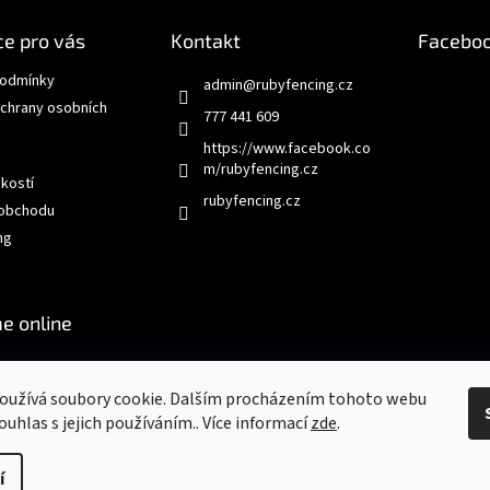
e pro vás
Kontakt
Facebo
podmínky
admin
@
rubyfencing.cz
chrany osobních
777 441 609
https://www.facebook.co
m/rubyfencing.cz
ikostí
rubyfencing.cz
 obchodu
ng
e online
oužívá soubory cookie. Dalším procházením tohoto webu
ouhlas s jejich používáním.. Více informací
zde
.
í