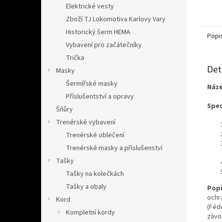
Elektrické vesty
Zboží TJ Lokomotiva Karlovy Vary
Historický šerm HEMA
Popi
Vybavení pro začátečníky
Trička
Det
Masky
Šermířské masky
Náze
Příslušentství a opravy
Spec
Šňůry
Trenérské vybavení
Trenérské oblečení
Trenérské masky a příslušenství
Tašky
Tašky na kolečkách
Tašky a obaly
Popi
ochr
Kord
(Féd
Kompletní kordy
závod