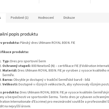
s
Podobné (1)
Hodnocení
Diskuze
ailní popis produktu
v produktu:
Pánský dres Uhlmann ROYAL 800 N. FIE
ifikace produktu:
Typ:
Dres pro sportovní šerm
Ochranný stupeň:
800 Newtonů (N) – certifikace FIE (Fédération Internat
Materiál:
Dres Uhlmann ROYAL 800 N. FIE je vyroben z vysoce kvalitního m
šermíře.
Barva:
Obvykle je dostupný v tradiční šermířské barvě - bílá
Velikosti:
Dostupné v různých velikostech, aby vyhovovaly různým post
s produktu:
Dres Uhlmann ROYAL 800 N. FIE je vysoce kvalitním šermířský
any a bezpečnosti ve sportovním šermu. Tento dres je vybaven ochranným
ération Internationale d'Escrime) pro mezinárodní soutěže a profesionální 
it na nejvyšší úrovni.