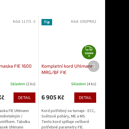
Kód:
117/S -2
Kód:
330/PRA2
Tip
Z
ZDARM
D
A
A
Další
maska FIE 1600
Kompletní kord Uhlmann
R
produkt
MRG/BF FIE
M
A
Skladem
(2 ks)
Skladem
(4 ks)
Kč
6 905 Kč
DETAIL
DETAIL
ska FIE Uhlmann
Kord potřebný na turnaje - ECC,
yměnitelným /
Světové poháry, ME a MS.
vnitřkem. Tabulka
Tento kord splňuje veškeré
masek Uhlmann
potřebné parametry FIE.