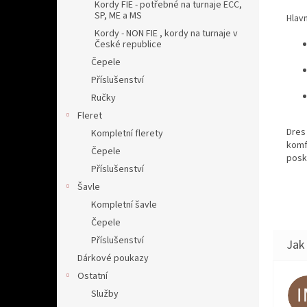
Kordy FIE - potřebné na turnaje ECC,
SP, ME a MS
Hlav
Kordy - NON FIE , kordy na turnaje v
České republice
Čepele
Příslušenství
Ručky
Fleret
Dres 
Kompletní flerety
komf
Čepele
posk
Příslušenství
Šavle
Kompletní šavle
Čepele
Příslušenství
Dárkové poukazy
Ostatní
Služby