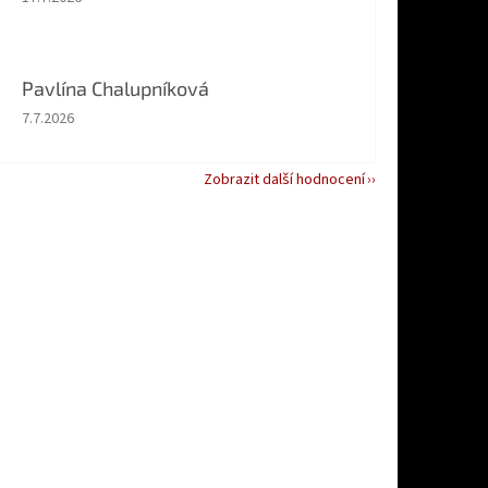
Pavlína Chalupníková
Hodnocení obchodu je 5 z 5 hvězdiček.
7.7.2026
Zobrazit další hodnocení