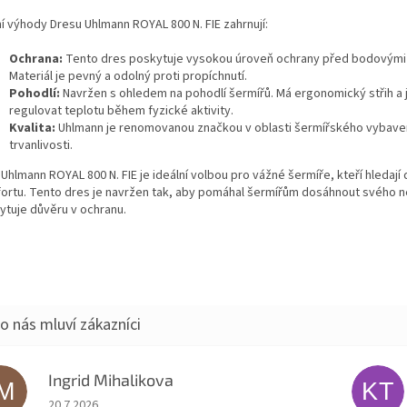
ní výhody Dresu Uhlmann ROYAL 800 N. FIE zahrnují:
Ochrana:
Tento dres poskytuje vysokou úroveň ochrany před bodovými 
Materiál je pevný a odolný proti propíchnutí.
Pohodlí:
Navržen s ohledem na pohodlí šermířů. Má ergonomický střih a
regulovat teplotu během fyzické aktivity.
Kvalita:
Uhlmann je renomovanou značkou v oblasti šermířského vybavení,
trvanlivosti.
Uhlmann ROYAL 800 N. FIE je ideální volbou pro vážné šermíře, kteří hledají
ortu. Tento dres je navržen tak, aby pomáhal šermířům dosáhnout svého nej
ytuje důvěru v ochranu.
Ingrid Mihalikova
IM
KT
Hodnocení obchodu je 5 z 5 hvězdiček.
20.7.2026