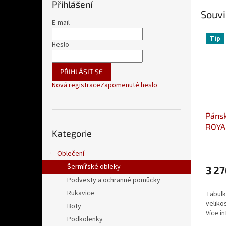
Přihlášení
Souvi
E-mail
Tip
Heslo
PŘIHLÁSIT SE
Nová registrace
Zapomenuté heslo
Páns
Přeskočit
ROYA
Kategorie
kategorie
Oblečení
Šermířské obleky
3 27
Podvesty a ochranné pomůcky
Rukavice
Tabulk
veliko
Boty
Více i
Podkolenky