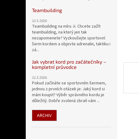
n
e
Teambuilding
l
13.3.2026
Teambuilding na míru ⚔️ Chcete zažít
teambuilding, na který jen tak
nezapomenete? Vyzkoušejte sportovní
šerm kordem a objevte adrenalin, taktiku i
zá...
Jak vybrat kord pro začátečníky –
kompletní průvodce
12.3.2026
Pokud začínáte se sportovním šermem,
jednou z prvních otázek je: Jaký kord si
mám koupit? Výběr správného kordu je
důležitý. Dobře zvolená zbraň vám ...
ARCHIV