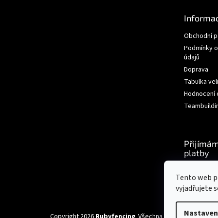
t
Informac
í
Obchodní 
Podmínky o
údajů
Doprava
Tabulka vel
Hodnocení
Teambuildi
Přijímám
platby
Tento web p
vyjadřujete s
Sleva 200 Kč na
ANO
NE
Nastaven
první nákup?
Copyright 2026
Rubyfencing
. Všechna práva vyhrazena.