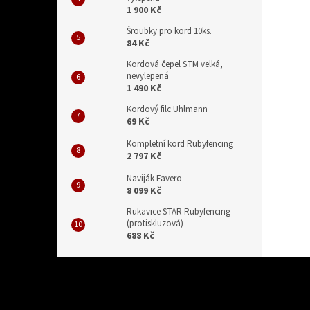
1 900 Kč
Šroubky pro kord 10ks.
84 Kč
Kordová čepel STM velká,
nevylepená
1 490 Kč
Kordový filc Uhlmann
69 Kč
Kompletní kord Rubyfencing
2 797 Kč
Naviják Favero
8 099 Kč
Rukavice STAR Rubyfencing
(protiskluzová)
688 Kč
Z
á
p
a