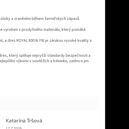
útoky a zraněními během šermířských zápasů.
 je vyroben z prodyšného materiálu, který pomáhá
 a dres ROYAL 800 N. FIE je zárukou vysoké kvality a
 dres, který splňuje nejvyšší standardy bezpečnosti a
lepšího výkonu v soutěžích a tréninku, zatímco jim
Katarína Tršová
Hodnocení obchodu je 5 z 5 hvězdiček.
17.7.2026