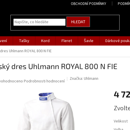
OBCHODNÍ PODMÍNKY
PODMÍ
HLEDAT
vení
Tašky
Kord
Fleret
Šavle
Dárkové pouk
dres Uhlmann ROYAL 800 N FIE
ský dres Uhlmann ROYAL 800 N FIE
Značka:
Uhlmann
růměrné
eohodnoceno
Podrobnosti hodnocení
odnocení
4 7
roduktu
0
Měrná
Zvolt
cena:
ězdiček.
Velikost
Volba