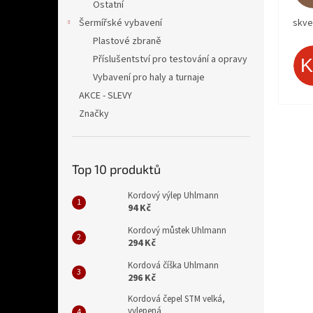
Ostatní
Šermířské vybavení
skve
Plastové zbraně
Příslušentství pro testování a opravy
Vybavení pro haly a turnaje
AKCE - SLEVY
Značky
Top 10 produktů
Kordový výlep Uhlmann
94 Kč
Kordový můstek Uhlmann
294 Kč
Kordová číška Uhlmann
296 Kč
Kordová čepel STM velká,
vylepená