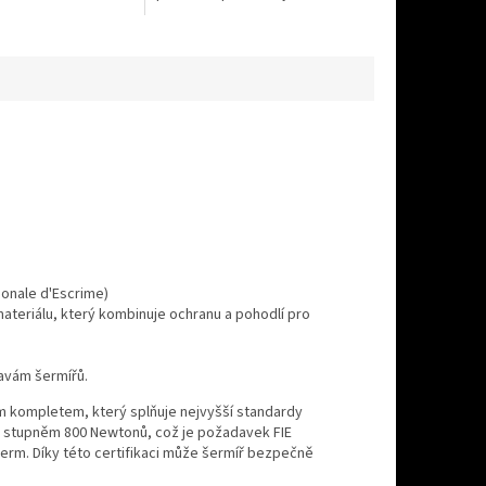
Kvalitní Uhlmann MARAGING/BF
čepel vel.5 Číška Uhlmann...
ionale d'Escrime)
ateriálu, který kombinuje ochranu a pohodlí pro
avám šermířů.
m kompletem, který splňuje nejvyšší standardy
 stupněm 800 Newtonů, což je požadavek FIE
šerm. Díky této certifikaci může šermíř bezpečně