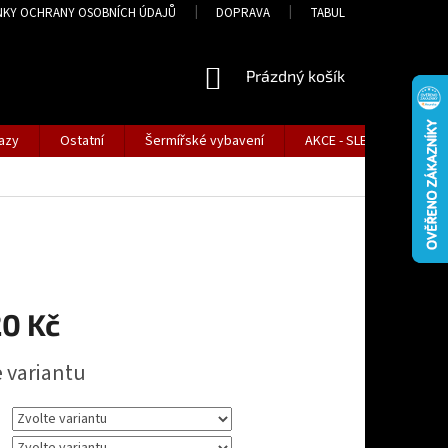
NKY OCHRANY OSOBNÍCH ÚDAJŮ
DOPRAVA
TABULKA VELIKOSTÍ
NÁKUPNÍ
Prázdný košík
KOŠÍK
azy
Ostatní
Šermířské vybavení
AKCE - SLEVY
Tabu
20 Kč
e variantu