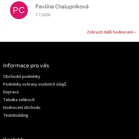
Pavlína Chalupníková
PC
Hodnocení obchodu je 5 z 5 hvězdiček.
7.7.2026
Zobrazit další hodnocení
Z
á
p
a
Informace pro vás
t
Obchodní podmínky
í
Podmínky ochrany osobních údajů
Doprava
Tabulka velikostí
Hodnocení obchodu
Teambuilding