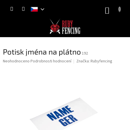
Přejít
NÁKUP
na
obsah
KOŠÍK
Potisk jména na plátno
192
Průměrné
Neohodnoceno
Podrobnosti hodnocení
Značka:
Rubyfencing
hodnocení
produktu
je
0,0
z
5
hvězdiček.