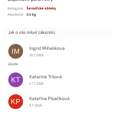
Kategorie
:
Šermířské obleky
Hmotnost
:
0.5 kg
Ingrid Mihalikova
IM
Hodnocení obchodu je 5 z 5 hvězdiček.
20.7.2026
skvele
Katarína Tršová
KT
Hodnocení obchodu je 5 z 5 hvězdiček.
17.7.2026
Kateřina Písaříková
KP
Hodnocení obchodu je 5 z 5 hvězdiček.
9.7.2026