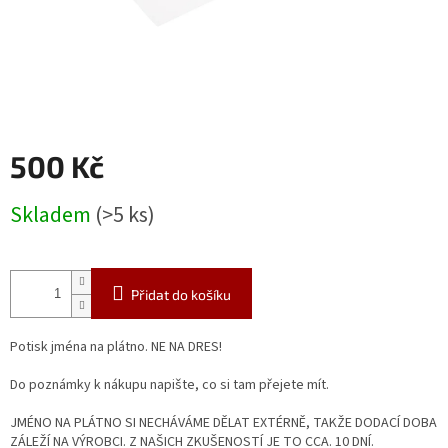
500 Kč
Měrná
Skladem
(>5 ks)
cena:
Přidat do košíku
Potisk jména na plátno. NE NA DRES!
Do poznámky k nákupu napište, co si tam přejete mít.
JMÉNO NA PLÁTNO SI NECHÁVÁME DĚLAT EXTÉRNĚ, TAKŽE DODACÍ DOBA
ZÁLEŽÍ NA VÝROBCI. Z NAŠICH ZKUŠENOSTÍ JE TO CCA. 10 DNÍ.