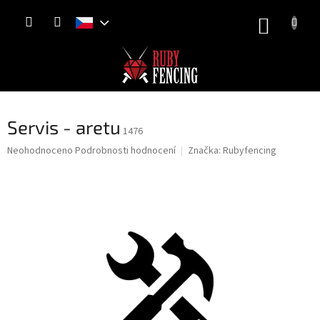
Přejít
NÁKUP
na
obsah
KOŠÍK
Servis - aretu
1476
Průměrné
Neohodnoceno
Podrobnosti hodnocení
Značka:
Rubyfencing
hodnocení
produktu
je
0,0
z
5
hvězdiček.