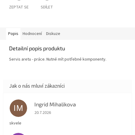
ZEPTAT SE
SDÍLET
Popis
Hodnocení
Diskuze
Detailní popis produktu
Servis aretu - práce. Nutné mít potřebné komponenty.
Ingrid Mihalikova
IM
Hodnocení obchodu je 5 z 5 hvězdiček.
20.7.2026
skvele