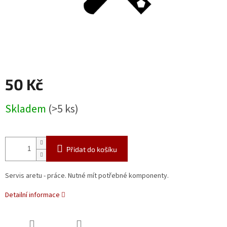
50 Kč
Měrná
Skladem
(>5 ks)
cena:
Přidat do košíku
Servis aretu - práce. Nutné mít potřebné komponenty.
Detailní informace