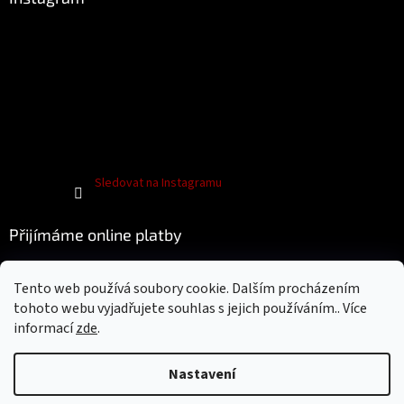
Sledovat na Instagramu
Přijímáme online platby
Tento web používá soubory cookie. Dalším procházením
tohoto webu vyjadřujete souhlas s jejich používáním.. Více
informací
zde
.
Nastavení
Vytvořil Shoptet