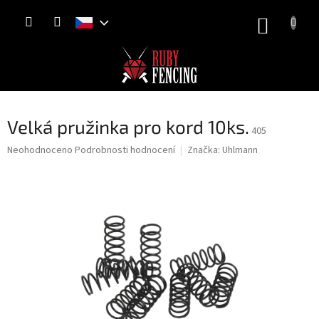
Přejít
NÁKUP
na
obsah
KOŠÍK
Velká pružinka pro kord 10ks.
405
Průměrné
Neohodnoceno
Podrobnosti hodnocení
Značka:
Uhlmann
hodnocení
produktu
je
0,0
z
5
hvězdiček.