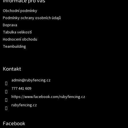
a
Informace pro vás
t
Obchodní podmínky
í
Podmínky ochrany osobních údajů
Doprava
Tabulka velikostí
Hodnocení obchodu
Teambuilding
Kontakt
admin
@
rubyfencing.cz
777 441 609
https://www.facebook.com/rubyfencing.cz
rubyfencing.cz
Facebook