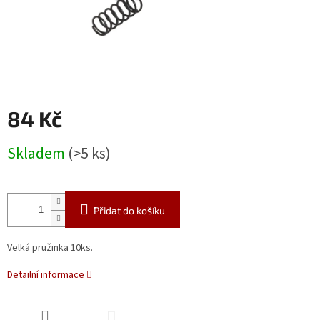
84 Kč
Měrná
Skladem
(>5 ks)
cena:
Přidat do košíku
Velká pružinka 10ks.
Detailní informace