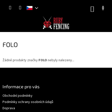
Přejít
NÁKUP
na
obsah
KOŠÍK
FOLO
Žádné produkty značky
FOLO
nebyly nalezeny...
Z
á
p
a
Informace pro vás
t
Obchodní podmínky
í
Podmínky ochrany osobních údajů
Doprava