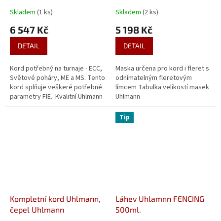
A
Skladem
(1 ks)
Skladem
(2 ks)
6 547 Kč
5 198 Kč
DETAIL
DETAIL
Kord potřebný na turnaje - ECC,
Maska určena pro kord i fleret s
Světové poháry, ME a MS. Tento
odnímatelným fleretovým
kord splňuje veškeré potřebné
límcem Tabulka velikostí masek
parametry FIE. Kvalitní Uhlmann
Uhlmann
MARAGING/UF čepel vel.5 Číška
Uhlmann...
Tip
Kompletní kord Uhlmann,
Láhev Uhlamnn FENCING
čepel Uhlmann
500ml.