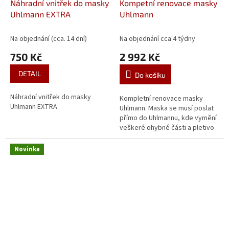
Náhradní vnitřek do masky
Kompetní renovace masky
Uhlmann EXTRA
Uhlmann
Na objednání (cca. 14 dní)
Na objednání cca 4 týdny
750 Kč
2 992 Kč
DETAIL
Do košíku
Náhradní vnitřek do masky
Kompletní renovace masky
Uhlmann EXTRA
Uhlmann. Maska se musí poslat
přímo do Uhlmannu, kde vymění
veškeré ohybné části a pletivo
masky nastříkají na novo. Kvůli
poslání do Německa se může...
Novinka