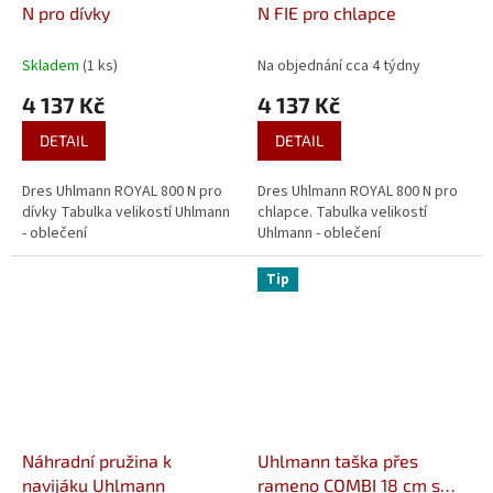
N pro dívky
N FIE pro chlapce
Skladem
(1 ks)
Na objednání cca 4 týdny
4 137 Kč
4 137 Kč
DETAIL
DETAIL
Dres Uhlmann ROYAL 800 N pro
Dres Uhlmann ROYAL 800 N pro
dívky Tabulka velikostí Uhlmann
chlapce. Tabulka velikostí
- oblečení
Uhlmann - oblečení
Tip
Náhradní pružina k
Uhlmann taška přes
navijáku Uhlmann
rameno COMBI 18 cm s