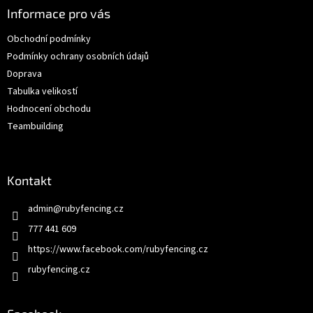
í
p
a
Informace pro vás
r
t
v
Obchodní podmínky
í
k
Podmínky ochrany osobních údajů
y
v
Doprava
ý
Tabulka velikostí
p
Hodnocení obchodu
i
s
Teambuilding
u
Kontakt
admin
@
rubyfencing.cz
777 441 609
https://www.facebook.com/rubyfencing.cz
rubyfencing.cz