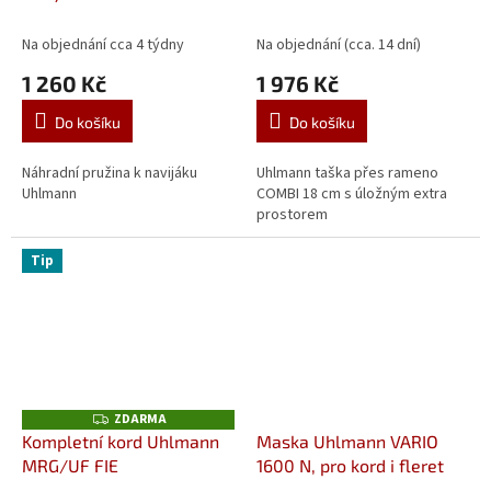
úložným extra prostorem
Na objednání cca 4 týdny
Na objednání (cca. 14 dní)
1 260 Kč
1 976 Kč
Do košíku
Do košíku
Náhradní pružina k navijáku
Uhlmann taška přes rameno
Uhlmann
COMBI 18 cm s úložným extra
prostorem
Tip
ZDARMA
Z
D
Kompletní kord Uhlmann
Maska Uhlmann VARIO
A
MRG/UF FIE
1600 N, pro kord i fleret
R
M