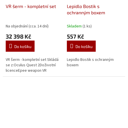
VR šerm - kompletní set
Lepidlo Bostik s
ochranným boxem
Na objednání (cca. 14 dní)
Skladem
(1 ks)
32 398 Kč
557 Kč
Do košíku
Do košíku
VR šerm - kompletní set Skládá
Lepidlo Bostik s ochranným
se z:Oculus Quest 2Doživotní
boxem
licenceEpee weapon VR