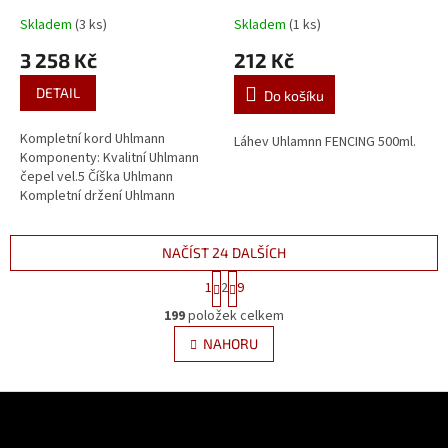
Skladem
(3 ks)
Skladem
(1 ks)
3 258 Kč
212 Kč
DETAIL
Do košíku
Kompletní kord Uhlmann
Láhev Uhlamnn FENCING 500ml.
Komponenty: Kvalitní Uhlmann
čepel vel.5 Číška Uhlmann
Kompletní držení Uhlmann
Můstek Uhlmann Podložka do
číšky Uhlmann Výlep Uhlmann
Aret...
NAČÍST 24 DALŠÍCH
S
1
2
9
t
O
r
199
položek celkem
v
á
l
NAHORU
n
á
k
d
o
v
Z
a
á
c
á
n
í
p