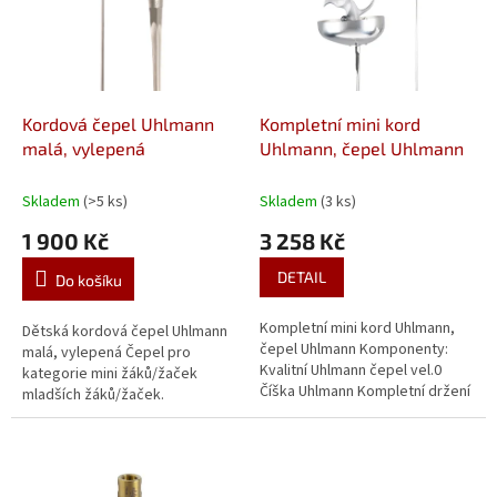
i
r
s
o
p
d
r
u
o
k
d
t
Kordová čepel Uhlmann
Kompletní mini kord
u
ů
malá, vylepená
Uhlmann, čepel Uhlmann
k
t
Skladem
(>5 ks)
Skladem
(3 ks)
ů
1 900 Kč
3 258 Kč
DETAIL
Do košíku
Kompletní mini kord Uhlmann,
Dětská kordová čepel Uhlmann
čepel Uhlmann Komponenty:
malá, vylepená Čepel pro
Kvalitní Uhlmann čepel vel.0
kategorie mini žáků/žaček
Číška Uhlmann Kompletní držení
mladších žáků/žaček.
Uhlmann Můstek Uhlmann
Podložka do číšky Uhlmann...