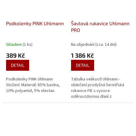
Podkolenky PINK Uhlmann
Šavlová rukavice Uhlmann
PRO
Skladem
(1 ks)
Na objednání (cca. 14 dní)
389 Kč
1 386 Kč
DETAIL
DETAIL
Podkolenky PINK Uhlmann
Tabulka velikostí Uhlmann -
Složení: Materiál: 85% bavlna,
oblečení prodyšná šermířská
10% polyamid, 5% elastan.
rukavice FIE s vysoce
oděruvzdornou dlaní z
polysemidupozoruhodný
komfort nošenímoderní
designvysoká
odolnostdokonalá...