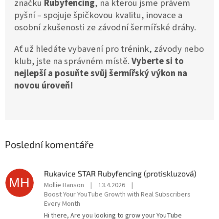
značku
Rubyfencing
, na kterou jsme právem
pyšní – spojuje špičkovou kvalitu, inovace a
osobní zkušenosti ze závodní šermířské dráhy.
Ať už hledáte vybavení pro trénink, závody nebo
klub, jste na správném místě.
Vyberte si to
nejlepší a posuňte svůj šermířský výkon na
novou úroveň!
Poslední komentáře
Rukavice STAR Rubyfencing (protiskluzová)
MH
Mollie Hanson
|
13.4.2026
|
Boost Your YouTube Growth with Real Subscribers
Every Month
Hi there, Are you looking to grow your YouTube