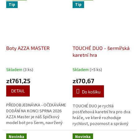
Tip
Tip
Boty AZZA MASTER
TOUCHÉ DUO - šermířská
karetní hra
Skladem
(3 ks)
Skladem
(>5 ks)
zł761,25
zł70,67
DETAIL
Do košíku
PŘEDOBJEDNÁVKA - OČEKÁVÁME
TOUCHÉ DUO je rychlá
DODÁNÍ NA KONCI SPRNA 2026
postřehová karetní hra pro dva
AZZA Master je náš špičkový
hráče, ve které rozhoduje
model bot pro šerm, navržený
rychlost, pozornost a správný
pro precizní kontrolu přední
moment k útoku. Najdi shodný
části chodidla. Nastavte si
symbol, reaguj dřív než soupeř
Novinka
Novinka