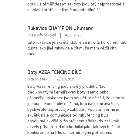
je
obuv už téměř deset let, tyto jsou prý nejprostornější
5
v oblasti prstů a celkově nejpohodlnější.
z
5
hvězdiček.
Rukavice CHAMPION Uhlmann
Hodnocení
Olga Závorková
|
4.11.2025
produktu
tato rukavice je skvělá, dobře se mi drží kord, není tak
je
tlustá jako jiné rukavice a cítím, že mám větší cit v
5
ruce.
z
5
hvězdiček.
Boty AZZA FENCING BÍLÉ
Hodnocení
Ota Svátek
|
22.10.2025
produktu
Boty Azza fencing jsou skvělý produkt. Nad
je
dedikovanými šermířskými boty jsem dlouho
5
přemýšlel. Nakonec jsem neuvěřitelně rád, že jsem si
z
je koupil. Komukoliv dalšímu, kdo nad nimi uvažuje,
5
bych vřele doporučil je zakoupit. Pocit při šermu je
hvězdiček.
skvělý. Dále komunikace od rubyfencing byla
absolutně skvělá. V životě jsem zřídkakdy zažil tak
skvělý přístup - od obchodníků jako takových, či od
konkurence na trhu se šermířskými potřebami.