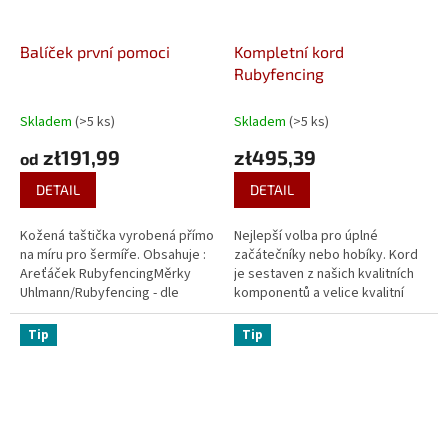
Balíček první pomoci
Kompletní kord
Rubyfencing
Skladem
(>5 ks)
Skladem
(>5 ks)
zł191,99
zł495,39
od
DETAIL
DETAIL
Kožená taštička vyrobená přímo
Nejlepší volba pro úplné
na míru pro šermíře. Obsahuje :
začátečníky nebo hobíky. Kord
Areťáček RubyfencingMěrky
je sestaven z našich kvalitních
Uhlmann/Rubyfencing - dle
komponentů a velice kvalitní
Vašeho výběruZkoušečka
STM čepele. Bezpečnostní
Uhlmann/Rubyfencing kovová -
riziko - Šermířské...
Tip
Tip
dle...