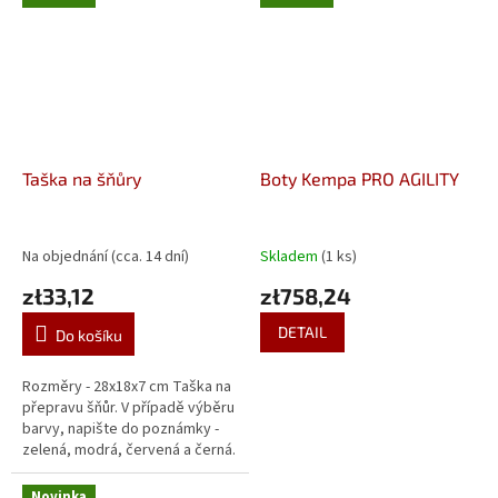
nízké...
Taška na šňůry
Boty Kempa PRO AGILITY
Na objednání (cca. 14 dní)
Skladem
(1 ks)
zł33,12
zł758,24
DETAIL
Do košíku
Rozměry - 28x18x7 cm Taška na
přepravu šňůr. V případě výběru
barvy, napište do poznámky -
zelená, modrá, červená a černá.
V případě neuvedení zašleme
náhodnou, kterou máme...
Novinka