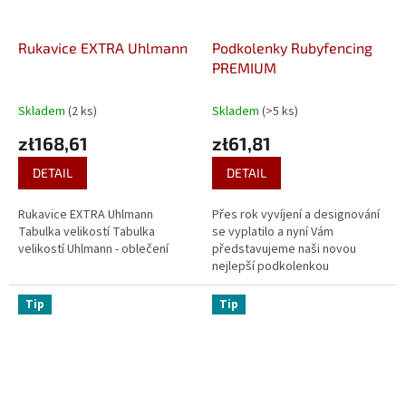
Rukavice EXTRA Uhlmann
Podkolenky Rubyfencing
PREMIUM
Skladem
(2 ks)
Skladem
(>5 ks)
zł168,61
zł61,81
DETAIL
DETAIL
Rukavice EXTRA Uhlmann
Přes rok vyvíjení a designování
Tabulka velikostí Tabulka
se vyplatilo a nyní Vám
velikostí Uhlmann - oblečení
představujeme naši novou
nejlepší podkolenkou
Rubyfencing PREMIUM. Zesílená
ochrana na holeni, pohodlné
Tip
Tip
nandaní...