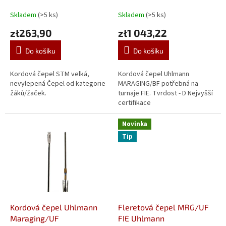
A
Skladem
(>5 ks)
Skladem
(>5 ks)
zł263,90
zł1 043,22
Do košíku
Do košíku
Kordová čepel STM velká,
Kordová čepel Uhlmann
nevylepená Čepel od kategorie
MARAGING/BF potřebná na
žáků/žaček.
turnaje FIE. Tvrdost - D Nejvyšší
certifikace
Novinka
Tip
Kordová čepel Uhlmann
Fleretová čepel MRG/UF
Maraging/UF
FIE Uhlmann