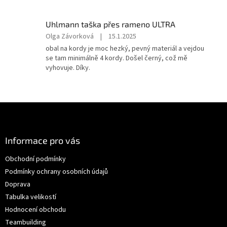
Uhlmann taška přes rameno ULTRA
Hodnocení
Olga Závorková
|
15.1.2025
produktu
obal na kordy je moc hezký, pevný materiál a vejdou
je
se tam minimálně 4 kordy. Došel černý, což mě
5
vyhovuje. Díky.
z
5
hvězdiček.
Z
á
p
a
Informace pro vás
t
Obchodní podmínky
í
Podmínky ochrany osobních údajů
Doprava
Tabulka velikostí
Hodnocení obchodu
Teambuilding