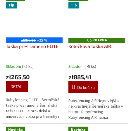
Tip
Tip
ZDARMA
zł354,06
–25 %
Z
D
Taška přes rameno ELITE
Kolečková taška AIR
A
R
M
A
Skladem
(>5 ks)
Skladem
(>5 ks)
zł265,50
zł885,41
DETAIL
Do košíku
Rubyfencing ELITE – šermířská
Rubyfencing AIR Nejnovější a
taška přes ramena Šermířská
nejkvalitnější šermířská taška v
taška ELITE je praktická a
historii Rubyfencing.
univerzální volba pro tréninky i
Rubyfencing AIR nabízí
turnaje. Díky svému tvaru a
velkorysý prostor, promyšlené
kapacitě se do ní vejde...
členění a vysokou odolnost při
Novinka
Novinka