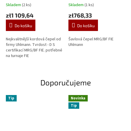
Skladem
(2 ks)
Skladem
(1 ks)
zł1 109,64
zł768,33
Do košíku
Do košíku
Nejkvalitnější kordová čepel od
Šavlová čepel MRG/BF FIE
firmy Uhlmann. Tvrdost - D S
Uhlmann
certifikací MRG/BF FIE. potřebné
na turnaje FIE
Doporučujeme
Tip
Novinka
Tip