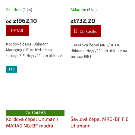
Skladem
(1 ks)
Skladem
(5 ks)
zł962,10
zł732,20
od
DETAIL
Do košíku
Kordová čepel Uhlmann
Fleretová čepel MRG/UF FIE
Maraging/UF potřebná na
Uhlmann Nejvyšší certifikace na
turnaje FIE. Nejvyšší certifikace
turnaje FIE I
Tip
ZDARMA
Z
D
Kordová čepel Uhlmann
Šavlová čepel MRG/BF FIE
A
MARAGING/BF modrá
Uhlmann
R
M
A