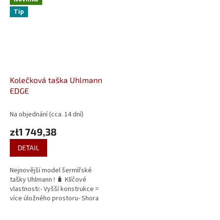
Tip
Kolečková taška Uhlmann
EDGE
Na objednání (cca. 14 dní)
zł1 749,38
DETAIL
Nejnovější model šermířské
tašky Uhlmann ! 🧳 Klíčové
vlastnosti:- Vyšší konstrukce =
více úložného prostoru- Shora
přístupná přihrádka na
šermířskou masku, boty nebo