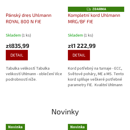
ZDARMA
Z
D
Pánský dres Uhlmann
Kompletní kord Uhlmann
A
ROYAL 800 N FIE
MRG/BF FIE
R
M
A
Skladem
(1 ks)
Skladem
(1 ks)
zł835,99
zł1 222,99
DETAIL
DETAIL
Tabulka velikostí Tabulka
Kord potřebný na turnaje - ECC,
velikostí Uhlmann - oblečení Více
Světové poháry, ME a MS. Tento
podrobností níže.
kord splňuje veškeré potřebné
parametry FIE. Kvalitní Uhlmann
MARAGING/BF čepel vel.5 Číška
Uhlmann...
Novinky
Novinka
Novinka