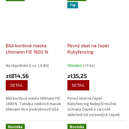
odraz...
a zasáhni...
Tip
Bílá kordová maska
Pevný obal na čepel
Uhlmann FIE 1600 N.
Rubyfencing
Na objednání (cca. 14 dní)
Skladem
(>5 ks)
zł814,56
zł35,25
DETAIL
DETAIL
Bílá kordová maska Uhlmann FIE
Pevný obal na čepel
1600 N. Tabulka velikostí masek
Rubyfencing Nejlepší možná
Uhlmann Více podrobností níže.
ochrana čepelí a zárověň
oblečení od zreznutých čepelí.
Novinka
Novinka