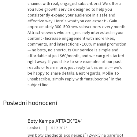
channel with real, engaged subscribers? We offer a
YouTube growth service designed to help you
consistently expand your audience in a safe and
effective way. Here’s what you can expect: - Gain
approximately 300–500 new subscribers every month -
Attract viewers who are genuinely interested in your
content - Increase engagement with more likes,
comments, and interactions - 100% manual promotion
— no bots, no shortcuts Our service is simple and
affordable at just $60/month, and we can get started
right away. If you’d like to see examples of our past
results or learn more, just reply to this email — we’d
be happy to share details. Best regards, Mollie To
unsubscribe, simply reply with “unsubscribe” in the
subject line.
Poslední hodnocení
Boty Kempa ATTACK "24"
Hodnocení
Lenka L.
|
6.12.2025
produktu
Syn boty zhodnotil jako nejlepší:) Zvyklý na barefoot