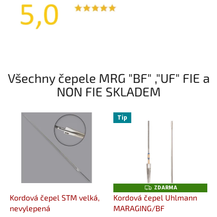
Všechny čepele MRG "BF" ,"UF" FIE a
NON FIE SKLADEM
Tip
ZDARMA
Z
D
Kordová čepel STM velká,
Kordová čepel Uhlmann
A
nevylepená
MARAGING/BF
R
M