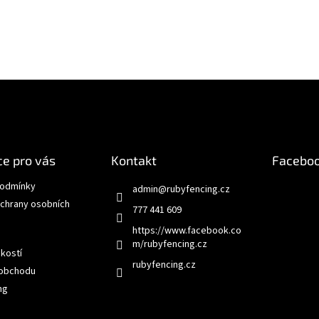
i
s
u
e pro vás
Kontakt
Facebo
podmínky
admin
@
rubyfencing.cz
chrany osobních
777 441 609
https://www.facebook.co
m/rubyfencing.cz
ikostí
rubyfencing.cz
 obchodu
ng