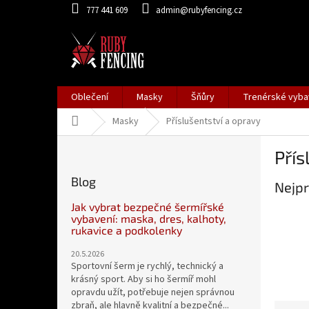
Přejít
777 441 609
admin@rubyfencing.cz
na
obsah
Oblečení
Masky
Šňůry
Trenérské vyba
Domů
Masky
Příslušentství a opravy
P
Přís
o
s
Blog
Nejpr
t
r
Jak vybrat bezpečné šermířské
a
vybavení: maska, dres, kalhoty,
rukavice a podkolenky
n
n
20.5.2026
í
Sportovní šerm je rychlý, technický a
p
krásný sport. Aby si ho šermíř mohl
opravdu užít, potřebuje nejen správnou
a
zbraň, ale hlavně kvalitní a bezpečné...
Ř