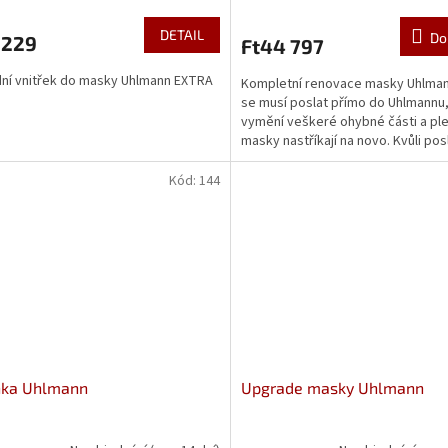
DETAIL
Do
 229
Ft44 797
ní vnitřek do masky Uhlmann EXTRA
Kompletní renovace masky Uhlman
se musí poslat přímo do Uhlmannu
vymění veškeré ohybné části a ple
masky nastříkají na novo. Kvůli pos
Německa se může...
Kód:
144
nka Uhlmann
Upgrade masky Uhlmann