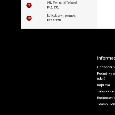
Přívěšek na klíče kord
Ft1 931
Balíček první pomoci
Ft16 228
Z
á
p
a
t
Informac
í
Obchodní 
Podmínky o
údajů
Doprava
Tabulka vel
Hodnocení
Teambuildi