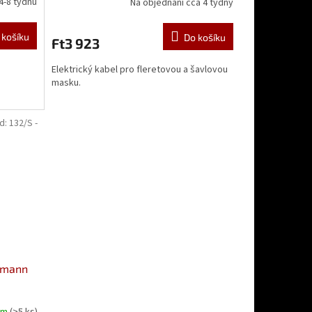
4-8 týdnů
Na objednání cca 4 týdny
 košíku
Do košíku
Ft3 923
Elektrický kabel pro fleretovou a šavlovou
masku.
d:
132/S -
lmann