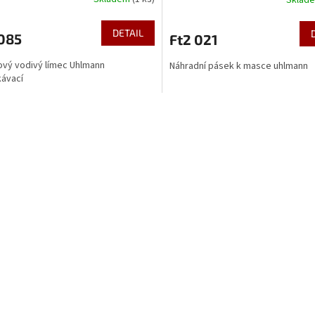
Sklad
DETAIL
 085
Ft2 021
ový vodivý límec Uhlmann
Náhradní pásek k masce uhlmann
ávací
O
v
l
á
d
a
c
í
p
r
v
k
y
v
ý
p