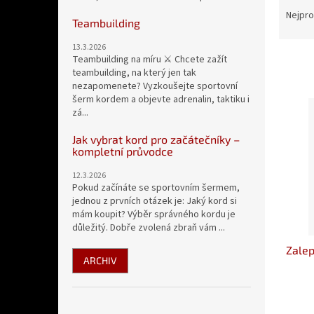
n
a
e
Nejpro
Teambuilding
z
l
e
13.3.2026
n
Teambuilding na míru ⚔️ Chcete zažít
teambuilding, na který jen tak
í
nezapomenete? Vyzkoušejte sportovní
p
V
šerm kordem a objevte adrenalin, taktiku i
r
ý
zá...
o
p
d
Jak vybrat kord pro začátečníky –
i
kompletní průvodce
u
s
k
p
12.3.2026
t
Pokud začínáte se sportovním šermem,
r
ů
jednou z prvních otázek je: Jaký kord si
o
mám koupit? Výběr správného kordu je
d
důležitý. Dobře zvolená zbraň vám ...
u
Zale
k
ARCHIV
t
ů