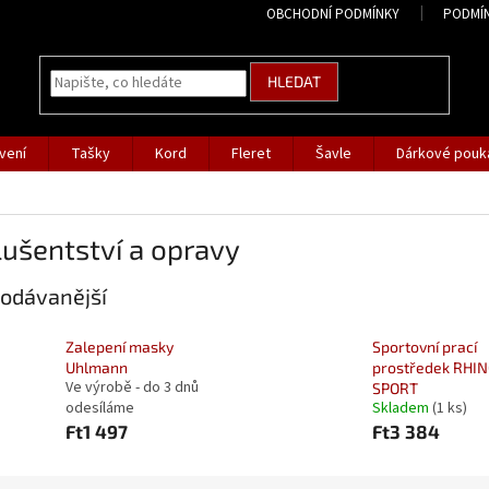
OBCHODNÍ PODMÍNKY
PODMÍ
HLEDAT
vení
Tašky
Kord
Fleret
Šavle
Dárkové pouk
lušentství a opravy
odávanější
Zalepení masky
Sportovní prací
Uhlmann
prostředek RHI
Ve výrobě - do 3 dnů
SPORT
odesíláme
Skladem
(1 ks)
Ft1 497
Ft3 384