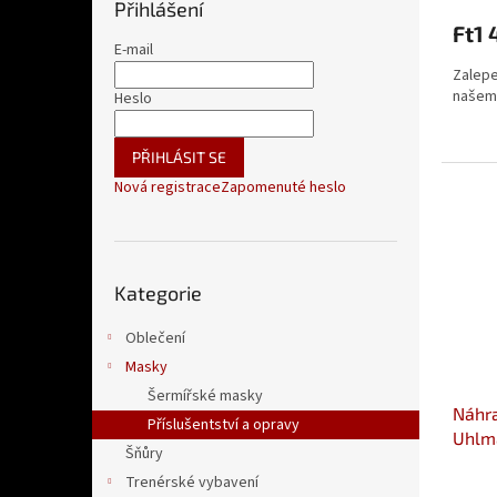
Přihlášení
Ft1 
E-mail
Zalepe
našem 
Heslo
PŘIHLÁSIT SE
Nová registrace
Zapomenuté heslo
Přeskočit
Kategorie
kategorie
Oblečení
Masky
Šermířské masky
Náhra
Příslušentství a opravy
Uhlm
Šňůry
Trenérské vybavení