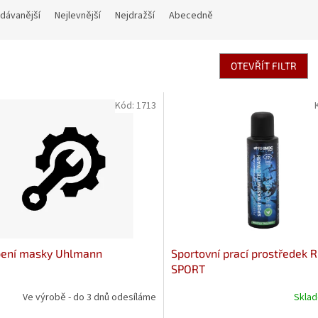
dávanější
Nejlevnější
Nejdražší
Abecedně
OTEVŘÍT FILTR
Kód:
1713
pení masky Uhlmann
Sportovní prací prostředek 
SPORT
Ve výrobě - do 3 dnů odesíláme
Skla