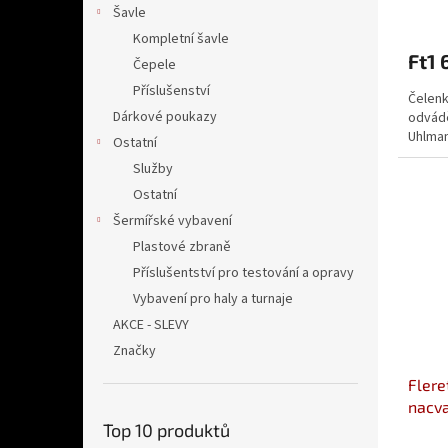
Šavle
Kompletní šavle
Ft1 
Čepele
Příslušenství
Čelenk
Dárkové poukazy
odvádě
Uhlman
Ostatní
Služby
Ostatní
Šermířské vybavení
Plastové zbraně
Příslušentství pro testování a opravy
Vybavení pro haly a turnaje
AKCE - SLEVY
Značky
Flere
nacv
Top 10 produktů