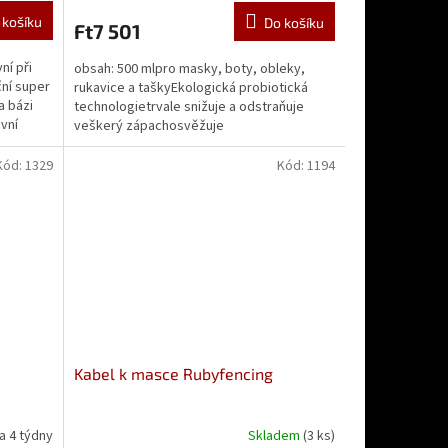
 košíku
Do košíku
Ft7 501
ní při
obsah: 500 mlpro masky, boty, obleky,
ční super
rukavice a taškyEkologická probiotická
a bázi
technologietrvale snižuje a odstraňuje
vní
veškerý zápachosvěžuje
vybavenízanechává neutrální a...
Kód:
1329
Kód:
1194
Kabel k masce Rubyfencing
a 4 týdny
Skladem
(3 ks)