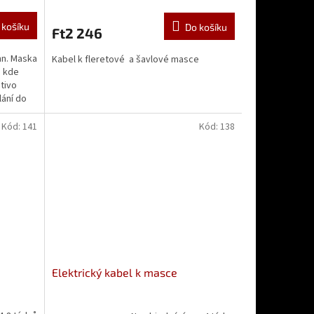
 košíku
Do košíku
Ft2 246
n. Maska
Kabel k fleretové a šavlové masce
, kde
tivo
lání do
Kód:
141
Kód:
138
Elektrický kabel k masce