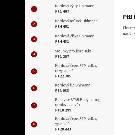
Kordový výlep Uhlmann
Ft1 407
Ft8
Kordový můstek Uhlmann
Ft4 401
Fleret
nacvak
Kordová číška Uhlmann
Ft4 431
Šroubky pro kord 10ks.
Ft1 257
Kordová čepel STM velká,
nevylepená
Ft22 305
Kordový filc Uhlmann
Ft1 033
Rukavice STAR Rubyfencing
(protiskluzová)
Ft10 299
Kordová čepel STM velká,
vylepená
Ft28 443