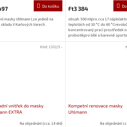
Do košíku
Do
497
Ft3 384
ní masky Uhlmann Lze jedině na
obsah: 500 mlpro cca 17 náplníaktiv
skladu V Karlových Varech.
teplotách od 30 °C do 60 °Crevolu
koncentrovaný prací prostředek n
probiotikpro bílé a barevné sporto
tkaniny
Kód:
1332/S -
dní vnitřek do masky
Kompetní renovace masky
ann EXTRA
Uhlmann
Na objednání (cca. 14 dní)
Na objednání cc