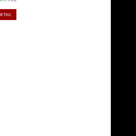
em
(>5 ks)
DETAIL