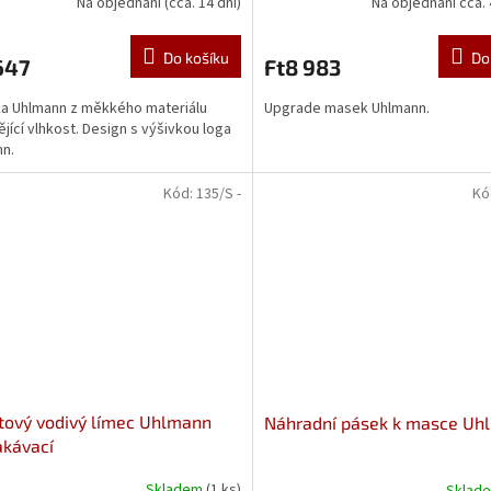
Na objednání (cca. 14 dní)
Na objednání cca. 
Do košíku
Do
647
Ft8 983
a Uhlmann z měkkého materiálu
Upgrade masek Uhlmann.
jící vlhkost. Design s výšivkou loga
n.
Kód:
135/S -
Kó
tový vodivý límec Uhlmann
Náhradní pásek k masce Uh
akávací
Skladem
(1 ks)